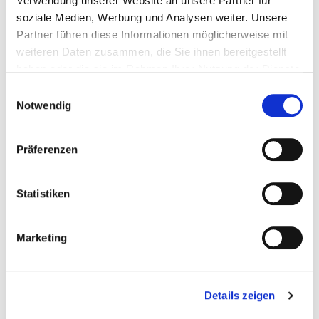
Verwendung unserer Website an unsere Partner für
soziale Medien, Werbung und Analysen weiter. Unsere
Partner führen diese Informationen möglicherweise mit
From
weiteren Daten zusammen, die Sie ihnen bereitgestellt
haben oder die sie im Rahmen Ihrer Nutzung der Dienste
gesammelt haben.
Einwilligungsauswahl
To
Notwendig
Präferenzen
Room 1
Statistiken
Adults
Marketing
Kids
Details zeigen