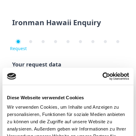
Ironman Hawaii Enquiry
Request
Services
Flight
Rentalcar
Island Hopping
Insurance
Contact
Guests
Summa
Request
Your request data
All travel offers can be customized individually - build
your own trip!
On the following pages, you have the opportunity to
configure your trip completely freely. We will then get
back to you with a non-binding offer.
Diese Webseite verwendet Cookies
For specific questions or requests, we have provided
Wir verwenden Cookies, um Inhalte und Anzeigen zu
an additional input field at the end of your inquiry.
personalisieren, Funktionen für soziale Medien anbieten
You can also use our phone button to arrange your
personal consultation appointment.
zu können und die Zugriffe auf unsere Website zu
PLEASE NOTE: Return arrival in Europe is two calendar
analysieren. Außerdem geben wir Informationen zu Ihrer
days after the departure date from Kona!