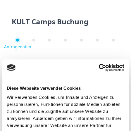
KULT Camps Buchung
Anfragedaten
Unterkunft
Mietrad
Servicepaket
Kontaktdaten
Teilnehmer
Zusamm
Anfragedaten
Deine Anfragedaten
Schön, dass du da bist!
Hier bekommst du alle Infos und kannst deine
Services easy zusammenstellen. Bitte beachte, dass
unsere KULT Camps in Deutschland eine verbindliche
Diese Webseite verwendet Cookies
Buchung darstellen.
Wir verwenden Cookies, um Inhalte und Anzeigen zu
Fragen oder Wünsche? Am Ende der Anfragestrecke
personalisieren, Funktionen für soziale Medien anbieten
ist ein Feld dafür.
Du möchtest lieber direkt mit uns sprechen?
zu können und die Zugriffe auf unsere Website zu
Ruf uns sehr gerne an (Mo–Fr, 10–16 Uhr).
analysieren. Außerdem geben wir Informationen zu Ihrer
Verwendung unserer Website an unsere Partner für