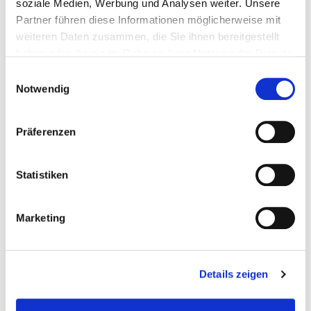
soziale Medien, Werbung und Analysen weiter. Unsere
Anreise
Partner führen diese Informationen möglicherweise mit
weiteren Daten zusammen, die Sie ihnen bereitgestellt
haben oder die sie im Rahmen Ihrer Nutzung der Dienste
Abreise
gesammelt haben.
Einwilligungsauswahl
Notwendig
Präferenzen
Zimmer 1
Erwachsene
Statistiken
Marketing
Kinder
Details zeigen
Babies